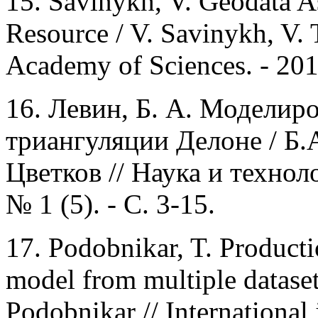
15. Savinykh, V. Geodata A
Resource / V. Savinykh, V. 
Academy of Sciences. - 2014
16. Левин, Б. А. Моделир
триангуляции Делоне / Б.А
Цветков // Наука и технол
№ 1 (5). - С. 3-15.
17.
Podobnikar, T. Productio
model from multiple datasets
Podobnikar // International