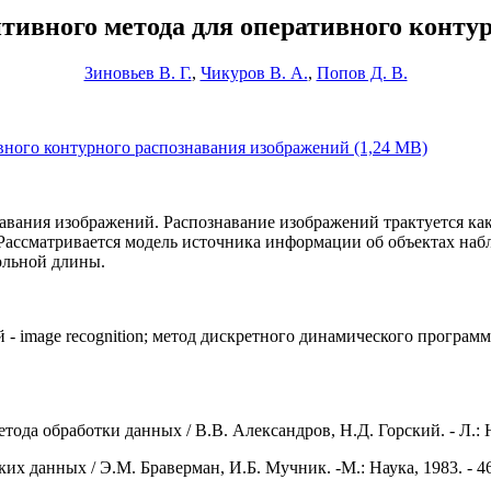
тивного метода для оперативного конту
Зиновьев В. Г.
,
Чикуров В. А.
,
Попов Д. В.
вного контурного распознавания изображений (1,24 MB)
вания изображений. Распознавание изображений трактуется как
ассматривается модель источника информации об объектах набл
вольной длины.
й - image recognition; метод дискретного динамического програм
да обработки данных / В.В. Александров, Н.Д. Горский. - Л.: На
 данных / Э.М. Браверман, И.Б. Мучник. -М.: Наука, 1983. - 46