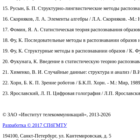
15.
Русын, Б. П. Структурно-лингвистические методы распознава
16.
Скорняков, Л. А. Элементы алгебры / Л.А. Скорняков. -М.: На
17.
Фомин, Я. А. Статистическая теория распознавания образов / 
18.
Фу, К. Последовательные методы в распознавании образов и о
19.
Фу, К. Структурные методы в распознавании образов / К. Фу. 
20.
Фукунага, К. Введение в статистическую теорию распознавани
21.
Хименко, В. И. Случайные данные: структура и анализ / В.
22.
Хорн, Б. К. П. Зрение роботов / Б.К.П. Хорн. - М.: Мир, 1989.
23.
Ярославский, Л. П. Цифровая голография / Л.П. Ярославский,
© ЗАО «Институт телекоммуникаций», 2013-2026
Разработка © 2017 СПбГМТУ
194100, Санкт-Петербург, ул. Кантемировская, д. 5