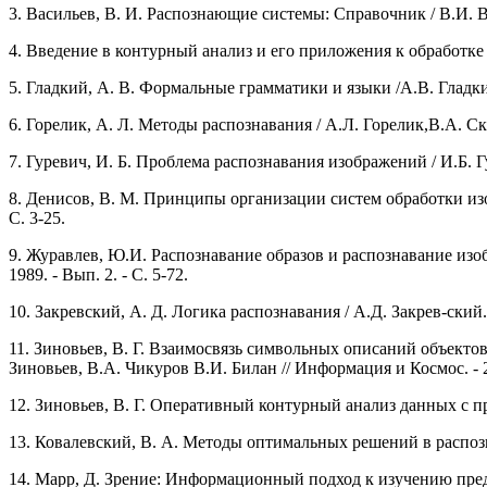
3.
Васильев, В. И. Распознающие системы: Справочник / В.И. Вас
4.
Введение в контурный анализ и его приложения к обработке из
5.
Гладкий, А. В. Формальные грамматики и языки /A.В.
Гладки
6.
Горелик, А. Л. Методы распознавания / А.Л. Горелик,B.А.
Ск
7.
Гуревич, И. Б. Проблема распознавания изображений / И.Б. Гу
8.
Денисов, В. М. Принципы организации систем обработки изоб
С. 3-25.
9.
Журавлев, Ю.И. Распознавание образов и распознавание изоб
1989. - Вып. 2. - С. 5-72.
10.
Закревский, А. Д. Логика распознавания / А.Д. Закрев-ский. 
11.
Зиновьев, В. Г. Взаимосвязь символьных описаний объекто
Зиновьев, В.А. Чикуров В.И. Билан // Информация и Космос. - 20
12.
Зиновьев, В. Г. Оперативный контурный анализ данных с п
13.
Ковалевский, В. А. Методы оптимальных решений в распознав
14.
Марр, Д. Зрение: Информационный подход к изучению предста