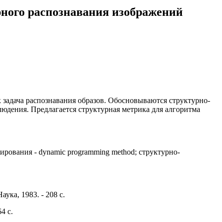
рного распознавания изображений
 задача распознавания образов. Обосновываются структурно-
юдения. Предлагается структурная метрика для алгоритма
мирования - dynamic programming method; структурно-
ука, 1983. - 208 с.
4 с.