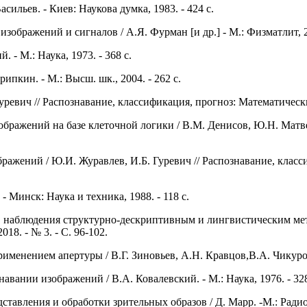
ильев. - Киев: Наукова думка, 1983. - 424 с.
ображений и сигналов / А.Я. Фурман [и др.] - М.: Физматлит, 20
й. - М.: Наука, 1973. - 368 с.
рипкин. - М.: Высш. шк., 2004. - 262 с.
ревич // Распознавание, классификация, прогноз: Математические
ражений на базе клеточной логики / В.М. Денисов, Ю.Н. Матвеев
ражений / Ю.И. Журавлев, И.Б. Гуревич // Распознавание, клас
- Минск: Наука и техника, 1988. - 118 с.
в наблюдения структурно-дескриптивным и лингвистическим мет
18. - № 3. - С. 96-102.
рименением апертуры / В.Г. Зиновьев, А.Н. Кравцов,B.А.
Чикуров
ании изображений / В.А. Ковалевский. - М.: Наука, 1976. - 328
вления и обработки зрительных образов / Д. Марр. -М.: Радио и 