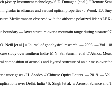
h (4star): Instrument technology/ S.E. Dunagan [et al.] // Remote Sens
ing solar irradiances and aerosol optical properties / J.Wood, T.J. Sm
the eastern Mediterranean observed with the airborne polarized lidar A
ve boundary — layer structure over a mountain range during staaarte'9
T.O. Neill [et al.] // Journal of geophysical research. — 2003. — Vol. 
 case study over southern India/ M.N. Sai Suman [et al] // Atmos. M
l composition of aerosols and layered structure of an air mass over the
heric trace gases / H. Asadov // Chinese Optics Letters. — 2019. — V
mplications over Delhi, India / S. Singh [et al.] // Aerosol Science