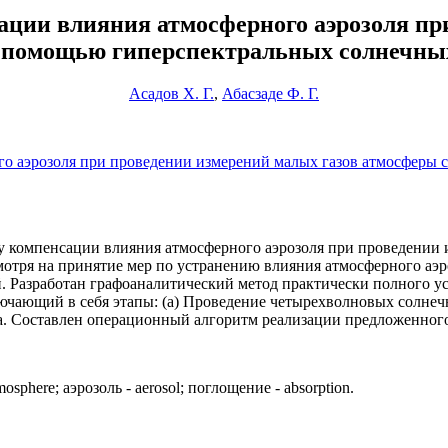
ции влияния атмосферного аэрозоля пр
 помощью гиперспектральных солнечны
Асадов Х. Г.
,
Абасзаде Ф. Г.
о аэрозоля при проведении измерений малых газов атмосферы 
у компенсации влияния атмосферного аэрозоля при проведении
отря на принятие мер по устранению влияния атмосферного аэро
. Разработан графоаналитический метод практически полного ус
чающий в себя этапы: (а) Проведение четырехволновых солнеч
а. Составлен операционный алгоритм реализации предложенног
osphere; аэрозоль - aerosol; поглощение - absorption.