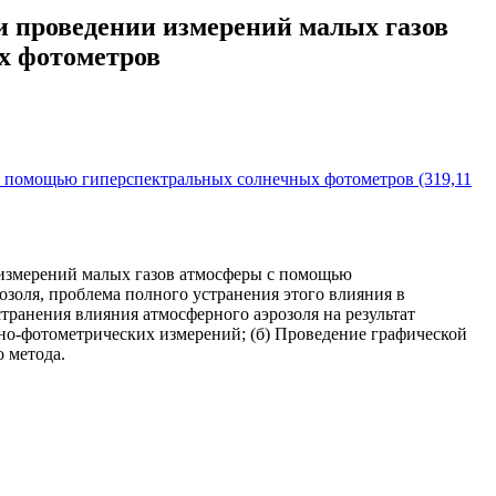
и проведении измерений малых газов
х фотометров
с помощью гиперспектральных солнечных фотометров (319,11
 измерений малых газов атмосферы с помощью
золя, проблема полного устранения этого влияния в
транения влияния атмосферного аэрозоля на результат
но-фотометрических измерений; (б) Проведение графической
о метода.