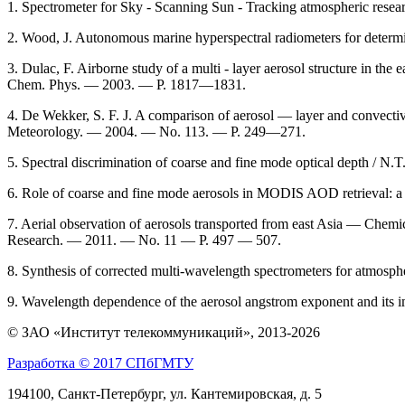
1. Spectrometer for Sky - Scanning Sun - Tracking atmospheric researc
2. Wood, J. Autonomous marine hyperspectral radiometers for determin
3. Dulac, F. Airborne study of a multi - layer aerosol structure in 
Chem. Phys. — 2003. — P. 1817—1831.
4. De Wekker, S. F. J. A comparison of aerosol — layer and convecti
Meteorology. — 2004. — No. 113. — P. 249—271.
5. Spectral discrimination of coarse and fine mode optical depth / N.
6. Role of coarse and fine mode aerosols in MODIS AOD retrieval: a
7. Aerial observation of aerosols transported from east Asia — Chemica
Research. — 2011. — No. 11 — P. 497 — 507.
8. Synthesis of corrected multi-wavelength spectrometers for atmosp
9. Wavelength dependence of the aerosol angstrom exponent and its i
© ЗАО «Институт телекоммуникаций», 2013-2026
Разработка © 2017 СПбГМТУ
194100, Санкт-Петербург, ул. Кантемировская, д. 5