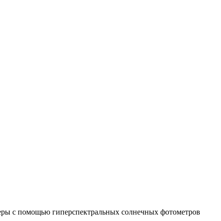
Входит в Перечень ВАК
феры с помощью гиперспектральных солнечных фотометров