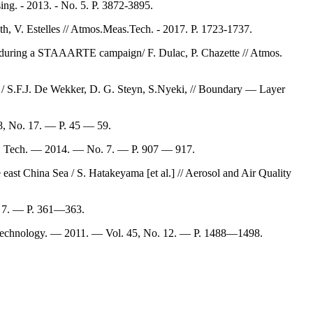
ing. - 2013. - No. 5. P. 3872-3895.
yth, V. Estelles // Atmos.Meas.Tech. - 2017. P. 1723-1737.
LEX during a STAAARTE campaign/ F. Dulac, P. Chazette // Atmos.
7 / S.F.J. De Wekker, D. G. Steyn, S.Nyeki, // Boundary — Layer
108, No. 17. — P. 45 — 59.
eas. Tech. — 2014. — No. 7. — P. 907 — 917.
 east China Sea / S. Hatakeyama [et al.] // Aerosol and Air Quality
ol. 7. — P. 361—363.
 and Technology. — 2011. — Vol. 45, No. 12. — P. 1488—1498.