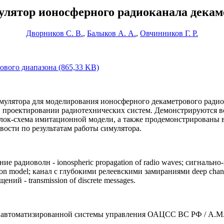
лятор ионосферного радиоканала декаме
Дворников С. В.
,
Балыков А. А.
,
Овчинников Г. Р.
вого диапазона (865,33 KB)
имулятора для моделирования ионосферного декаметрового ради
 проектировании радиотехнических систем. Демонстрируются в
блок-схема имитационной модели, а также продемонстрированы 
ости по результатам работы симулятора.
ие радиоволн - ionospheric propagation of radio waves; сигнально-
erson model; канал с глубокими релеевскими замираниями deep cha
ений - transmission of discrete messages.
ия автоматизированной системы управления ОАЦСС ВС РФ / А.М.