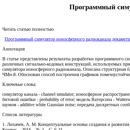
Программный симу
Читать статью полностью
Программный симулятор ионосферного радиоканала декаметро
Аннотация
В статье представлены результаты разработки программного с
различных сигнально-кодовых конструкций, используемых при
симулятора ионосферного радиоканала. Описана структурная 
ЧМн-8. Обоснован способ построения графиков помехоустойчив
Ключевые слова:
симулятор канала - channel simulator; ионосферное распространен
битовой ошибки - probability of error; модель Ватерсона - Watt
шумом - additive white Gaussian noise; передача дискретных сообщ
Список литературы
1. Лихачев, А. М. Концептуальные основы создания и развит
Космос. - 2016. - № 2. - С. 6-21.