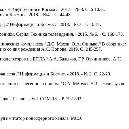
 // Информация и Космос. - 2017. - № 3. С. 6-10. 3.
 Космос. - 2018. - №4. - С. 44-48.
/ Информация и Космос. - 2018. - № 3. - С. 6-11.
ники. Серия: Техника телевидения. - 2015. № 6. - С. 168-173.
ических комплексов / Д.С. Махов, О.А. Финько // В сборнике:
 со дня рождения А.С. Попова, 2019. С. 245-257.
рансляторов на БПЛА / А.А. Балыков, Г.Р. Овчинников, А.Н.
несов // Информация и Космос. - 2018. - № 2. С. 22-29.
венно разнесенного приёма / С.А. Метелёв // Известия вузов.
mmun. Technol. - Vol. COM-18. - P. 792-803.
ьзуя имитатор ионосферного канала. МСЭ.