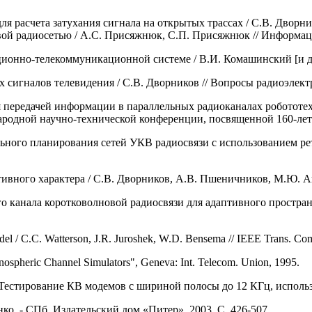
расчета затухания сигнала на открытых трассах / С.В. Дворников
 радиосетью / А.С. Присяжнюк, С.П. Присяжнюк // Информация и
нно-телекоммуникационной системе / В.И. Комашинский [и др.] /
сигналов телевидения / С.В. Дворников // Вопросы радиоэлектро
 передачей информации в параллельных радиоканалах робототехн
одной научно-технической конференции, посвященной 160-летию
ьного планирования сетей УКВ радиосвязи с использованием рет
ивного характера / С.В. Дворников, А.В. Пшеничников, М.Ю. Ава
 канала коротковолновой радиосвязи для адаптивного пространст
odel / C.C. Watterson, J.R. Juroshek, W.D. Bensema // IEEE Trans. Co
spheric Channel Simulators", Geneva: Int. Telecom. Union, 1995.
7. Тестирование КВ модемов с шириной полосы до 12 КГц, испол
нко. - СПб, Издательский дом «Питер», 2003. С. 426-507.