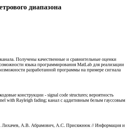
трового диапазона
оканала. Получены качественные и сравнительные оценки
озможности языка программирования MatLab для реализации
возможности разработанной программы на примере сигнала
кодовые конструкции - signal code structures; вероятность
nnel with Rayleigh fading; канал с аддитивным белым гауссовым
 Лихачев, А.В. Абрамович, А.С. Присяжнюк // Информация и