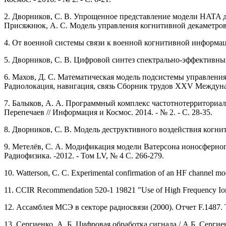
2. Дворников, С. В. Упрощенное представление модели HATA для 
Присяжнюк, А. С. Модель управления когнитивной декаметровой
4. От военной системы связи к военной когнитивной информацио
5. Дворников, С. В. Цифровой синтез спектрально-эффективных 
6. Махов, Д. С. Математическая модель подсистемы управления
Радиолокация, навигация, связь Сборник трудов XXV Междунар
7. Балыков, А. А. Программный комплекс частотнотерриториал
Перепечаев // Информация и Космос. 2014. - № 2. - С. 28-35.
8. Дворников, С. В. Модель деструктивного воздействия когнит
9. Метелёв, С. А. Модификация модели Ватерсона ионосферного
Радиофизика. -2012. - Том LV, № 4 С. 266-279.
10. Watterson, C. C. Experimental confirmation of an HF channel m
11. CCIR Recommendation 520-1 19821 "Use of High Frequency Iono
12. Ассамблея МСЭ в секторе радиосвязи (2000). Отчет F.148
13. Сергиенко, А. Б. Цифровая обработка сигнала / А.Б. Сергие