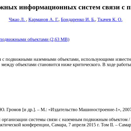
ожных информационных систем связи с 
Чжао Л.
,
Карманов А. Г.
,
Бондаренко И. Б.
,
Ткачев К. О.
 подвижными объектами (2,63 MB)
и с подвижными наземными объектами, использующими известные
 между объектами становится ниже критического. В ходе работ
. Громов [и др.]. – М.: «Издательство Маши­ностроение-1», 2007.
организации системы связи с наземным подвижным объектом / Л.
ической конференции, Самара, 7 апреля 2015 г. Том II. – Самара