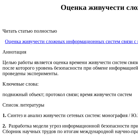
Оценка живучести сл
Читать статью полностью
Оценка живучести сложных информационных систем связи с
Аннотация
Целью работы является оценка времени живучести систем связ
после которого уровень безопасности при обмене информацией
проведены эксперименты.
Ключевые слова:
подвижный объект; протокол связи; время живучести систем
Список литературы
1.
Синтез и анализ живучести сетевых систем: моно­графия / Ю.Ю
2.
Разработка модели угроз информационной безопасности при 
Сборник научных трудов по итогам между­народной научно-практ