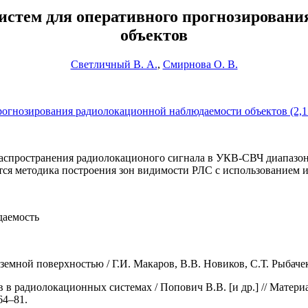
стем для оперативного прогнозировани
объектов
Светличный В. А.
,
Смирнова О. В.
огнозирования радиолокационной наблюдаемости объектов (2,
 распространения радиолокационого сигнала в УКВ-СВЧ диапазон
тся методика построения зон видимости РЛС с использованием 
даемость
мной поверхностью / Г.И. Макаров, В.В. Новиков, С.Т. Рыбачек. 
 в радиолокационных системах / Попович В.В. [и др.] // Матер
64–81.