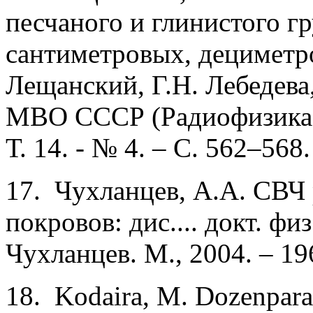
песчаного и глинистого гр
сантиметровых, дециметр
Лещанский, Г.Н. Лебедева
МВО СССР (Радиофизика). 
Т. 14. - № 4. – С. 562–568.
17. Чухланцев, А.А. СВЧ
покровов: дис.... докт. физ
Чухланцев. М., 2004. – 196
18. Kodaira, М. Dozenpara