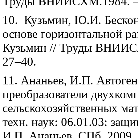
Труды ВНИИСХМ.1984. – В
10. Кузьмин, Ю.И. Беско
основе горизонтальной р
Кузьмин // Труды ВНИИСХМ
27–40.
11. Ананьев, И.П. Автоге
преобразователи двухком
сельскохозяйственных мате
техн. наук: 06.01.03: защи
И.П. Ананьев. СПб, 2009. 