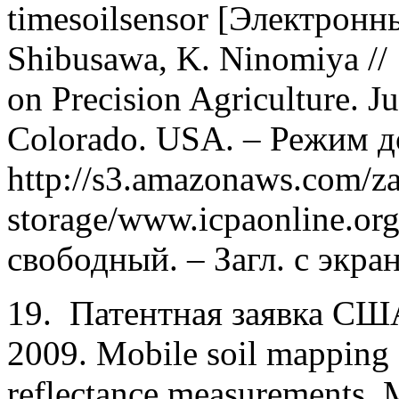
timesoilsensor [Электронны
Shibusawa, K. Ninomiya // 
on Precision Agriculture. J
Colorado. USA. – Режим д
http://s3.amazonaws.com/z
storage/www.icpaonline.or
свободный. – Загл. с экран
19. Патентная заявка США
2009. Mobile soil mapping s
reflectance measurements