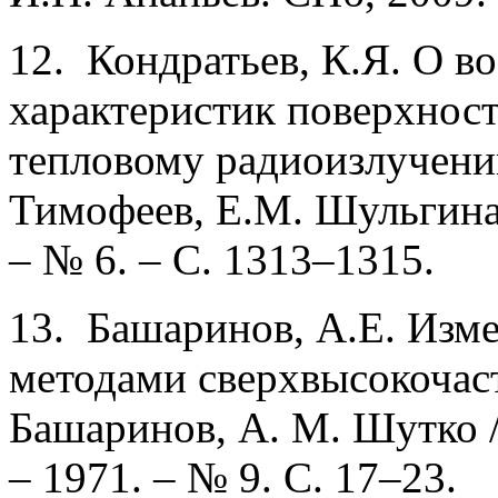
12. Кондратьев, К.Я. О в
характеристик поверхност
тепловому радиоизлучени
Тимофеев, Е.М. Шульгина 
– № 6. – С. 1313–1315.
13. Башаринов, А.Е. Изм
методами сверхвысокочаст
Башаринов, A. М. Шутко /
– 1971. – № 9. С. 17–23.