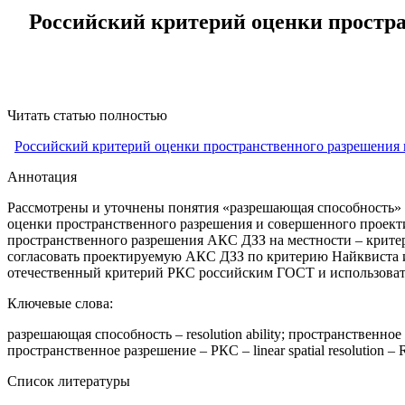
Российский критерий оценки простр
Читать статью полностью
Российский критерий оценки пространственного разрешения 
Аннотация
Рассмотрены и уточнены понятия «разрешающая способность» 
оценки пространственного разрешения и совершенного проек
пространственного разрешения АКС ДЗЗ на местности – критер
согласовать проектируемую АКС ДЗЗ по критерию Найквиста 
отечественный критерий РКС российским ГОСТ и использоват
Ключевые слова:
разрешающая способность – resolution ability; пространственное 
пространственное разрешение – РКС – linear spatial resolution –
Список литературы