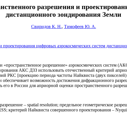
анственного разрешения и проектирован
дистанционного зондирования Земли
Свиридов К. Н.
,
Тимофеев Ю. А.
и проектирования цифровых аэрокосмических систем дистанцио
и «пространственное разрешение» аэрокосмических систем (АК
тирования АКС ДЗЗ использовать отечественный критерий апри
ий РКС [проекцию периода частоты Найквиста (двух пикселей) 
и обеспечивает возможность достижения дифракционного разре
ь его в России для априорной оценки пространственного разр
разрешение – spatial resolution; предельное геометрическое разре
 RSS; критерий Найквиста совершенного проектирования – Nyquist cr