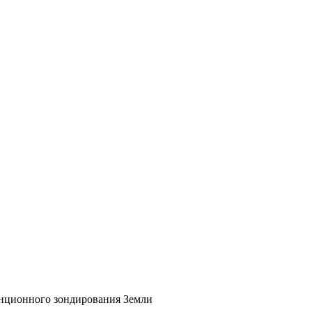
Входит в Перечень ВАК
анционного зондирования Земли