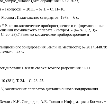
nd_sample_distance (дата обращения: 02.08.2023).
 Геопрофи. – 2011. – № 1. – С. 11–16.
осква : Издательство стандартов, 1978. – 6 с.
ов // Ракетно-космическое приборостроение и информационные
решении космического аппарата «Ресурс-П» (№ № 1, 2, 3)»
С. 20–28) // Ракетно-космическое приборостроение и
танционного зондирования Земли на местности; № 2017144878:
темы». – 23 с.
зондирования Земли сверхвысокого разрешения / К.Н.
 (381), Т. 24. – С. 23–25.
А) космических аппаратов дистанционного зондирования
емли / К.Н. Свиридов, А.Е. Тюлин // Информация и Космос. −