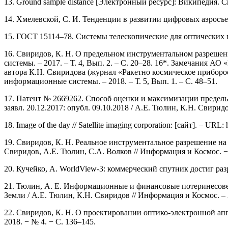
13. Ground sample distance [Электронный ресурс]: Википедия. Св
14. Хмелевской, С. И. Тенденции в развитии цифровых аэросъем
15. ГОСТ 15114–78. Системы телескопические для оптических п
16. Cвиридов, К. Н. О предельном инструментальном разрешени
системы. – 2017. – Т. 4, Вып. 2. – С. 20–28. 16*. Замечания 
автора К.Н. Свиридова (журнал «Ракетно космическое приборос
информационные системы. – 2018. – Т. 5, Вып. 1. – С. 48–51.
17. Патент № 2669262. Способ оценки и максимизации предель
заявл. 20.12.2017: опубл. 09.10.2018 / А.Е. Тюлин, К.Н. Свири
18. Image of the day // Satellite imaging corporation: [сайт]. – UR
19. Свиридов, К. Н. Реальное инструментальное разрешение н
Свиридов, А.Е. Тюлин, С.А. Волков // Информация и Космос. − 
20. Кучейко, А. WorldView-3: коммерческий спутник достиг разре
21. Тюлин, А. Е. Информационные и финансовые потеринесов
Земли / А.Е. Тюлин, К.Н. Свиридов // Информация и Космос. – 2
22. Свиридов, К. Н. О проектировании оптико-электронной ап
2018. − № 4. − С. 136–145.