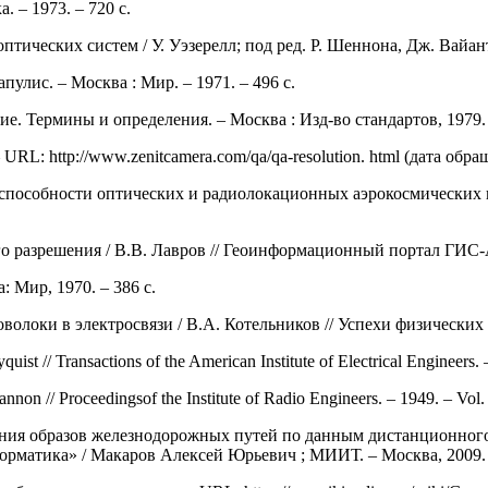
. – 1973. – 720 с.
тических систем / У. Уэзерелл; под ред. Р. Шеннона, Дж. Вайанта
пулис. – Москва : Мир. – 1971. – 496 с.
. Термины и определения. – Москва : Изд-во стандартов, 1979. 
 URL: http://www.zenitcamera.com/qa/qa-resolution. html (дата обра
пособности оптических и радиолокационных аэрокосмических из
о разрешения / В.В. Лавров // Геоинформационный портал ГИС-Ас
: Мир, 1970. – 386 с.
олоки в электросвязи / В.А. Котельников // Успехи физических нау
yquist // Transactions of the American Institute of Electrical Engineers.
nnon // Proceedingsof the Institute of Radio Engineers. – 1949. – Vol. 
ания образов железнодорожных путей по данным дистанционного
форматика» / Макаров Алексей Юрьевич ; МИИТ. – Москва, 2009. 