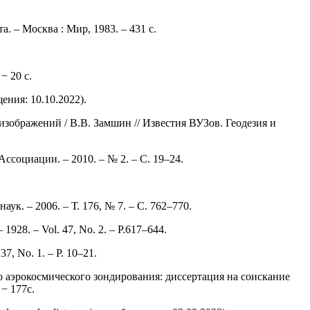
. – Москва : Мир, 1983. – 431 с.
− 20 с.
щения: 10.10.2022).
ображений / В.В. Замшин // Известия ВУЗов. Геодезия и
социации. – 2010. – № 2. – С. 19–24.
к. – 2006. – Т. 176, № 7. – С. 762–770.
 – 1928. – Vol. 47, No. 2. – P.617–644.
37, No. 1. – P. 10–21.
 аэрокосмического зондирования: диссертация на соискание
− 177с.