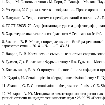
1. Борн, М. Основы оптики / М. Борн, Э. Вольф. – Москва: Наука
2. Уэзерелл, У. Оценка качества изображения. Проектирование оп
3. Папулис, А. Теория систем и преобразований в оптике / А. Па
4. ГОСТ 23935–79. Аэрофотоаппаратура и аэрофотографирование
5. Характеристика качества изображения // Zenitcamera: [сайт]. –
6. Замшин, В. В. Методы определения линейной разрешающей с
аэрофотосъемка. – 2014. – № 1. – С. 43–51.
7. Лавров, В. В. Космические съемочные системы сверхвысоког
8. Гудмен, Дж. Введение в Фурье-оптику / Дж. Гудмен. – Москва
9. Котельников, В. А. О пропускной способности «эфира» и пров
10. Nyquist, H. Certain topics in telegraph transmission theory / H. N
11. Shannon, C. E. Communication in the presence of noise / C.E. Sha
12. Макаров, А. Ю. Методика автоматизированного распознав
ученой степени кандидата технических наук : 25.00.35 «Геоин