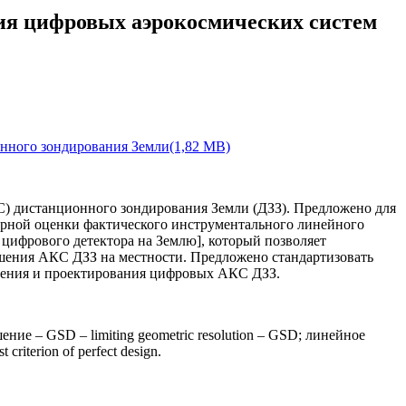
ия цифровых аэрокосмических систем
нного зондирования Земли(1,82 MB)
С) дистанционного зондирования Земли (ДЗЗ). Предложено для
орной оценки фактического инструментального линейного
цифрового детектора на Землю], который позволяет
шения АКС ДЗЗ на местности. Предложено стандартизовать
ешения и проектирования цифровых АКС ДЗЗ.
шение – GSD – limiting geometric resolution – GSD; линейное
iterion of perfect design.