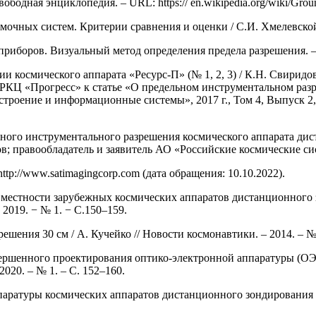
ободная энциклопедия. – URL: https:// en.wikipedia.org/wiki/Grou
очных систем. Критерии сравнения и оценки / С.И. Хмелевской //
риборов. Визуальный метод определения предела разрешения. – М
и космического аппарата «Ресурс-П» (№ 1, 2, 3) / К.Н. Свирид
АО «РКЦ «Прогресс» к статье «О предельном инструментальном раз
троение и информационные системы», 2017 г., Том 4, Выпуск 2, 
ного инструментального разрешения космического аппарата дис
дов; правообладатель и заявитель АО «Российские космические сис
L: http://www.satimagingcorp.com (дата обращения: 10.10.2022).
а местности зарубежных космических аппаратов дистанционного 
2019. − № 1. − С.150–159.
шения 30 см / А. Кучейко // Новости космонавтики. – 2014. – № 10
ершенного проектирования оптико-электронной аппаратуры (ОЭ
020. – № 1. – С. 152–160.
паратуры космических аппаратов дистанционного зондирования З