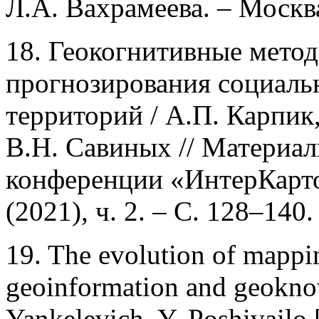
Л.А. Вахрамеева. – Москва
18. Геокогнитивные метод
прогнозирования социаль
территорий / А.П. Карпик
В.Н. Савиных // Матери
конференции «ИнтерКарто.
(2021), ч. 2. – С. 128–140.
19. The evolution of mappi
geoinformation and geoknow
Yankelevich, Y. Poshivailo [e