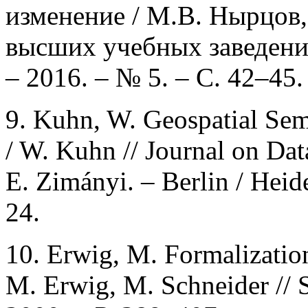
изменение / М.В. Нырцов,
высших учебных заведений
– 2016. – № 5. – С. 42–45.
9. Kuhn, W. Geospatial Se
/ W. Kuhn // Journal on Data
E. Zimányi. – Berlin / Heide
24.
10. Erwig, M. Formalizatio
M. Erwig, M. Schneider // 