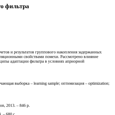
го фильтра
четов и результатов группового накопления задержанных
реляционными свойствами помехи. Рассмотрено влияние
ципы адаптации фильтра в условиях априорной
бучающая выборка – learning sample; оптимизация – optimization;
on, 2013. – 846 p.
 – 680 с.