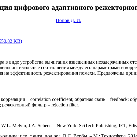
ия цифрового адаптивного режекторно
Попов Д. И.
650,82 KB)
ра в виде устройства вычитания взвешенных незадержанных отс
новлены оптимальные соотношения между его параметрами и кор
еля на эффективность режектирования помехи. Предложены прин
корреляции – correlation coefficient; обратная связь – feedback; о
; режекторный фильтр – rejection filter.
 W.L. Melvin, J.A. Scheer. – New York: SciTech Publishing, IET, Edis
олника; пер. с англ. под ред. В.С. Вербы. – М.: Техносфера, 2014.