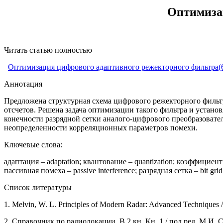
Оптимизац
Читать статью полностью
Оптимизация цифрового адаптивного режекторного фильтра(
Аннотация
Предложена структурная схема цифрового режекторного фильт
отсчетов. Решена задача оптимизации такого фильтра и уста
конечности разрядной сетки аналого-цифрового преобразоват
неопределенности корреляционных параметров помехи.
Ключевые слова:
адаптация – adaptation; квантование – quantization; коэффициент 
пассивная помеха – passive interference; разрядная сетка – bit grid
Список литературы
1. Melvin, W. L. Principles of Modern Radar: Advanced Techniques /
2. Справочник по радиолокации. В 2 кн. Кн. 1 / под ред. М.И. Ск