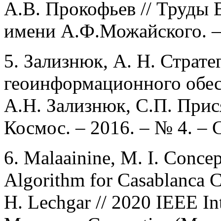
А.В. Прокофьев // Труды
имени А.Ф.Можайского. – 
5. Зализнюк, А. Н. Страт
геоинформационного обес
А.Н. Зализнюк, С.П. При
Космос. – 2016. – № 4. – 
6. Malaainine, M. I. Conce
Algorithm for Casablanca C
H. Lechgar // 2020 IEEE Int