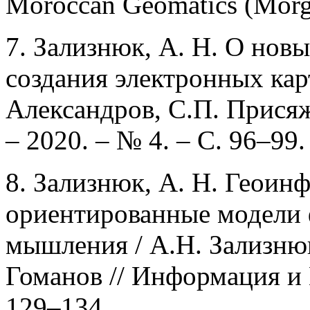
Moroccan Geomatics (Morge
7. Зализнюк, А. Н. О нов
создания электронных кар
Александров, С.П. Прися
– 2020. – № 4. – С. 96–99.
8. Зализнюк, А. Н. Геои
ориентированные модели 
мышления / А.Н. Зализню
Гоманов // Информация и К
129–134.