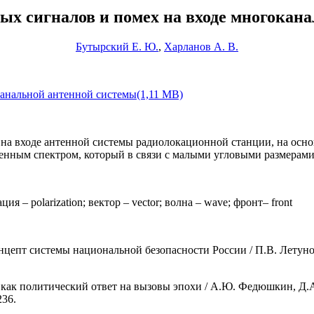
х сигналов и помех на входе многокан
Бутырский Е. Ю.
,
Харланов А. В.
анальной антенной системы(1,11 MB)
 на входе антенной системы радиолокационной станции, на осно
нным спектром, который в связи с малыми угловыми размерами 
ация – polarization; вектор – vector; волна – wave; фронт– front
цепт системы национальной безопасности России / П.В. Летуновс
как политический ответ на вызовы эпохи / А.Ю. Федюшкин, Д.
236.