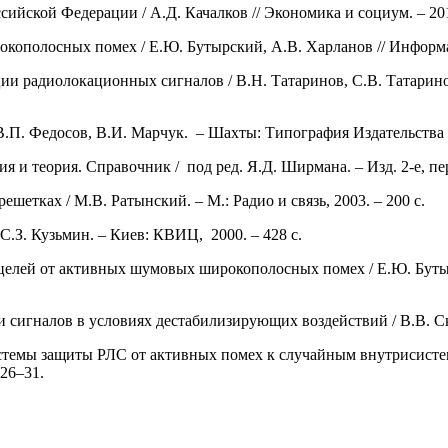
ийской Федерации / А.Д. Качалков // Экономика и социум. – 2017
окополосных помех / Е.Ю. Бутырский, А.В. Харланов // Информац
ии радиолокационных сигналов / В.Н. Татаринов, С.В. Татаринов
 В.П. Федосов, В.И. Марчук. – Шахты: Типография Издательства
и теория. Справочник / под ред. Я.Д. Ширмана. – Изд. 2-е, перер
шетках / М.В. Ратынский. – М.: Радио и связь, 2003. – 200 с.
С.З. Кузьмин. – Киев: КВИЦ, 2000. – 428 с.
лей от активных шумовых широкополосных помех / Е.Ю. Бутырский
 сигналов в условиях дестабилизирующих воздействий / В.В. Скач
истемы защиты РЛС от активных помех к случайным внутрисист
 26–31.