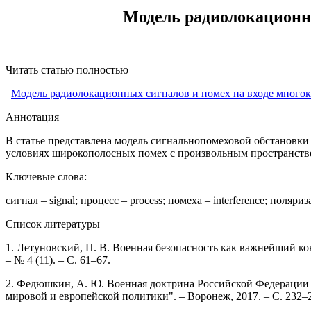
Модель радиолокационны
Читать статью полностью
Модель радиолокационных сигналов и помех на входе многок
Аннотация
В статье представлена модель сигнальнопомеховой обстановки
условиях широкополосных помех с произвольным пространстве
Ключевые слова:
сигнал – signal; процесс – process; помеха – interference; поляриз
Список литературы
1. Летуновский, П. В. Военная безопасность как важнейший кон
– № 4 (11). – С. 61–67.
2. Федюшкин, А. Ю. Военная доктрина Российской Федерации 
мировой и европейской политики". – Воронеж, 2017. – С. 232–