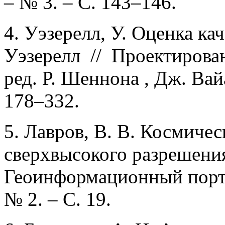
– № 3. – С. 143–146.
4. Уэзерелл, У. Оценка ка
Уэзерелл // Проектиров
ред. Р. Шеннона , Дж. Вай
178–332.
5. Лавров, В. В. Космиче
сверхвысокого разрешения 
Геоинформационный порта
№ 2. – С. 19.