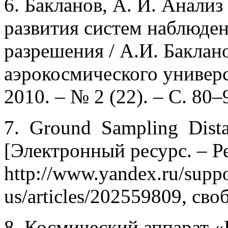
6. Бакланов, А. И. Анализ
развития систем наблюден
разрешения / А.И. Баклано
аэрокосмического универси
2010. – № 2 (22). – С. 80–
7. Ground Sampling Dist
[Электронный ресурс. – Р
http://www.yandex.ru/suppo
us/articles/202559809, сво
8. Космический аппарат «