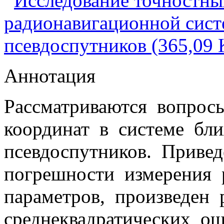
Исследование точностны
радионавигационной сист
псевдоспутников (365,09 
Аннотация
Рассматриваются вопрос
координат в системе бл
псевдоспутников. Приве
погрешности измерения
параметров, произведен 
среднеквадратических ош