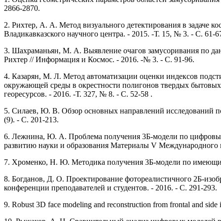
2866-2870.
2.
Рихтер, А. А. Метод визуального детектирования в задаче к
Владикавказского научного центра. - 2015. -Т. 15, № 3. - С. 61-6
3.
Шахраманьян, М. А. Выявление очагов замусоривания по дан
Рихтер // Информация и Космос. - 2016. -№ 3. - С. 91-96.
4.
Казарян, М. Л. Метод автоматизации оценки индексов подс
окружающей среды в окрестности полигонов твердых бытовых о
георесурсов. - 2016. -Т. 327, № 8. - С. 52-58 .
5.
Силаев, Ю. В. Обзор основных направлений исследований по
(9). - С. 201-213.
6.
Лежнина, Ю. А. Проблема получения 3Б-модели по цифровым
развитию науки и образования Материалы V Международного н
7.
Хроменко, Н. Ю. Методика получения 3Б-модели по имеющимс
8.
Богданов, Д. О. Проектирование фотореалистичного 2Б-изобр
конференции преподавателей и студентов. - 2016. - C.
291-293.
9.
Robust 3D face modeling and reconstruction from frontal and side im