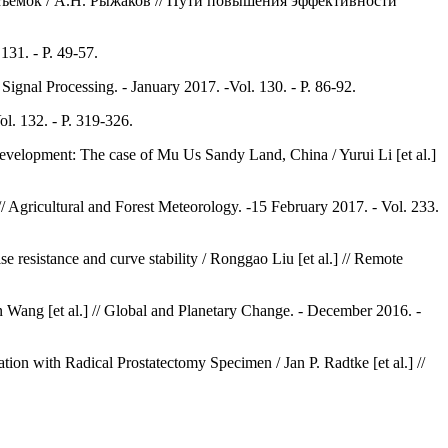
съемок / А.Н. Рыжаков // Пути повышения эффективности
131. - P. 49-57.
ignal Processing. - January 2017. -Vol. 130. - P. 86-92.
ol. 132. - P. 319-326.
evelopment: The case of Mu Us Sandy Land, China / Yurui Li [et al.]
 Agricultural and Forest Meteorology. -15 February 2017. - Vol. 233.
e resistance and curve stability / Ronggao Liu [et al.] // Remote
n Wang [et al.] // Global and Planetary Change. - December 2016. -
n with Radical Prostatectomy Specimen / Jan P. Radtke [et al.] //