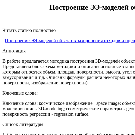
Построение ЭЭ-моделей о
Читать статью полностью
Построение ЭЭ-моделей объектов захоронения отходов и оцен
Аннотация
В работе предлагается методика построения 3D-моделей объект
Представлена блок-схема методики и описаны основные этапы 
которым относятся объем, площадь поверхности, высота, угол
замусоривания и т.д. Описаны формулы расчета некоторых наи
поверхности, изображение поверхности).
Ключевые слова:
Ключевые слова: космическое изображение - space image; объект за
моделирование - 3D-modeling; геометрические параметры - geometri
поверхность регрессии - regression surface.
Список литературы
1.
Оценка геометрических параметров областей замусоривания п