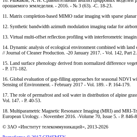
10.
Рыжаков, А. Н. Сравнительный анализ цифровых моделей ре
орошаемого земледелия. - 2016. - № 3 (63). -С. 18-23.
11.
Matrix completion-based MIMO radar imaging with sparse planar arr
12.
Synthetic bandwidth azimuth modulation imaging radar for airborn
13.
Virtual multi-offset reflection profiling with interferometric imag
14.
Dynamic analysis of ecological environment combined with land c
// Journal of Cleaner Production. -20 January 2017. - Vol. 142, Part 2.
15.
Land surface phenology derived from normalized difference veget
- P. 171-182.
16.
Global evaluation of gap-filling approaches for seasonal NDVI with
Sensing of Environment. - February 2017 - Vol. 189. - P. 164-179.
17.
The role of permafrost and soil water in distribution of alpine g
Vol. 147. - P. 40-53.
18.
Multiparametric Magnetic Resonance Imaging (MRI) and MRI-Transr
European Urology. - November 2016. -Volume 70, Issue 5. - P. 846-8
© ЗАО «Институт телекоммуникаций», 2013-2026