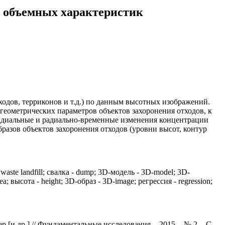
х объемных характеристик
ходов, терриконов и т.д.) по данным высотных изображений.
еометрических параметров объектов захоронения отходов, к
 радиальные и радиально-временные изменения концентрации
азов объектов захоронения отходов (уровни высот, контур
waste landfill; свалка - dump; 3D-модель - 3D-model; 3D-
 высота - height; 3D-образ - 3D-image; регрессия - regression;
 др.] // Фундаментальные исследования. - 2015. - № 2. - С.