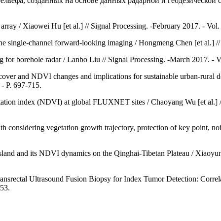
льефа, созданных на основе данных радарной и геодезической 
ay / Xiaowei Hu [et al.] // Signal Processing. -February 2017. - Vol. 
e single-channel forward-looking imaging / Hongmeng Chen [et al.] // S
ing for borehole radar / Lanbo Liu // Signal Processing. -March 2017. - V
over and NDVI changes and implications for sustainable urban-rural d
 - P. 697-715.
ation index (NDVI) at global FLUXNET sites / Chaoyang Wu [et al.] //
 considering vegetation growth trajectory, protection of key point, nois
rassland and its NDVI dynamics on the Qinghai-Tibetan Plateau / Xiaoyu
ectal Ultrasound Fusion Biopsy for Index Tumor Detection: Correlatio
53.