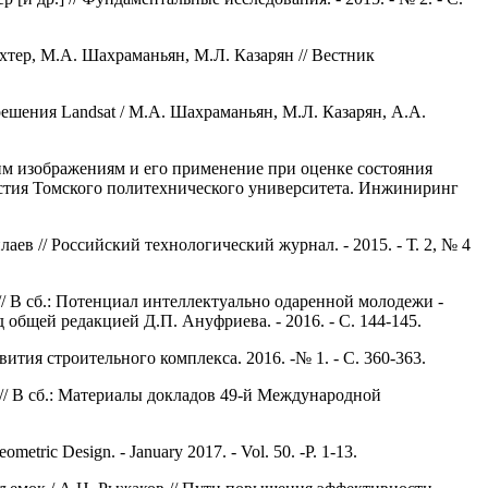
хтер, М.А. Шахраманьян, М.Л. Казарян // Вестник
шения Landsat / М.А. Шахраманьян, М.Л. Казарян, А.А.
им изображениям и его применение при оценке состояния
естия Томского политехнического университета. Инжиниринг
ев // Российский технологический журнал. - 2015.
- Т. 2, № 4
 В сб.: Потенциал интеллектуально одаренной молодежи -
 общей редакцией Д.П. Ануфриева. - 2016.
- С. 144-145.
ия строительного комплекса. 2016. -№ 1. - С. 360-363.
// В сб.: Материалы докладов 49-й Международной
ometric Design. - January 2017. - Vol. 50. -P. 1-13.