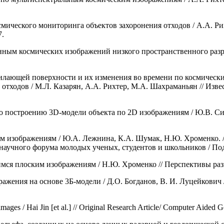
осмического мониторинга объектов захоронения отходов / А.А. Ри
7.
ным космических изображений низкого пространственного разре
тилающей поверхности и их изменения во времени по космическ
тходов / М.Л. Казарян, А.А. Рихтер, М.А. Шахраманьян // Изв
 построению 3D-модели объекта по 2D изображениям / Ю.В. Сила
 изображениям / Ю.А. Лежнина, К.А. Шумак, Н.Ю. Хроменко. //
аучного форума молодых ученых, студентов и школьников / Под
я плоским изображениям / Н.Ю. Хроменко // Перспективы развит
ажения на основе 3Б-модели / Д.О. Богданов, B.
И. Луцейкович 
ages / Hai Jin [et al.] // Original Research Article/ Computer Aided Ge