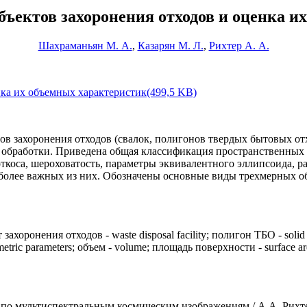
бъектов захоронения отходов и оценка и
Шахраманьян М. А.
,
Казарян М. Л.
,
Рихтер А. А.
ка их объемных характеристик(499,5 KB)
ов захоронения отходов (свалок, полигонов твердых бытовых от
обработки. Приведена общая классификация пространственных г
 откоса, шероховатость, параметры эквивалентного эллипсоида,
более важных из них. Обозначены основные виды трехмерных обр
хоронения отходов - waste disposal facility; полигон ТБО - solid 
c parameters; объем - volume; площадь поверхности - surface area;
о мультиспектральным космическим изображениям / А.А. Рихтер [и