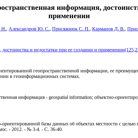
остранственная информация, достоинства
применении
 Н.
,
Александров Ю. С.
,
Присяжнюк С. П.
,
Карманов Д. В.
,
Прис
 достоинства и недостатки при ее создании и применении(125,
риентированной геопространственной информации, ее преимуще
нении в геоинформационных системах.
енная информация - geospatial information; объектно-ориентирован
о-ориентированной базы данных об объектах местности с целью
 - 2012. - № 3-4. - С. 36-40.