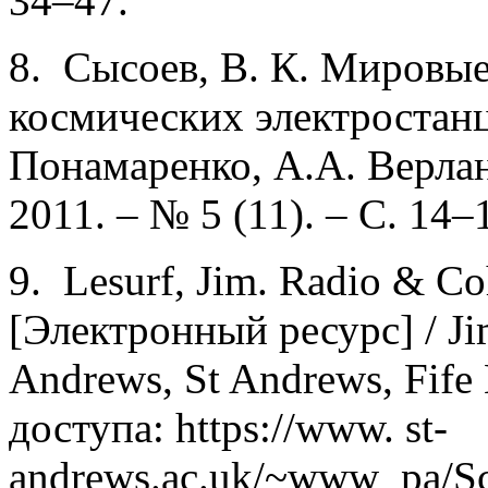
34–47.
8. Сысоев, В. К. Мировые
космических электростанц
Понамаренко, А.А. Верлан
2011. – № 5 (11). – С. 14–
9. Lesurf, Jim. Radio & Co
[Электронный ресурс] / Jim
Andrews, St Andrews, Fife
доступа: https://www. st-
andrews.ac.uk/~www_pa/Sc