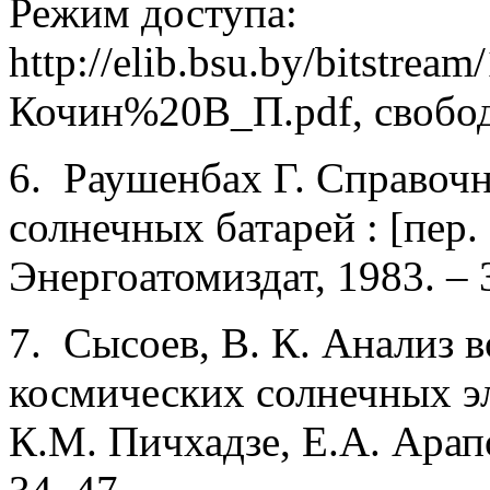
Режим доступа:
http://elib.bsu.by/bitstre
Кочин%20В_П.pdf, свободн
6. Раушенбах Г. Справоч
солнечных батарей : [пер. 
Энергоатомиздат, 1983. – 3
7. Сысоев, В. К. Анализ 
космических солнечных эл
К.М. Пичхадзе, Е.А. Арапов