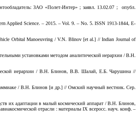
тообладатель: ЗАО «Полет-Интер» ; заявл. 13.02.07 ; опубл.
dern Applied Science. – 2015. – Vol. 9. – No. 5. ISSN 1913-1844, E-
cle Orbital Manoeuvring / V.N. Blinov [et al.] // Indian Journal of
тельными установками методом аналитической иерархии / В.Н.
кой иерархии / В.Н. Блинов, В.В. Шалай, Е.Б. Чарушина //
иаке / В.Н. Блинов [и др.] // Омский научный вестник. Сер.
ств их адаптации в малый космический аппарат / В.Н. Блинов,
виакосмической отрасли : материалы IX всеросс. науч. конф. –