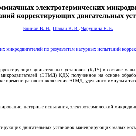
ммиачных электротермических микродви
аний корректирующих двигательных уст
Блинов В. Н.
,
Шалай В. В.
,
Чарушина Е. Б.
их микродвигателей по результатам натурных испытаний корре
рректирующих двигательных установок (КДУ) в составе малых
 микродвигателей (ЭТМД) КДУ, полученное на основе обрабо
е времени разового включения ЭТМД, удельного импульса тяги
лирование, натурные испытания, электротермический микродвига
тирующих двигательных установок маневрирующих малых космич