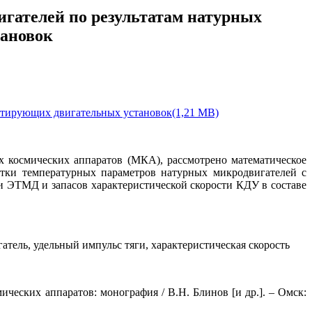
гателей по результатам натурных
ановок
ктирующих двигательных установок(1,21 MB)
 космических аппаратов (МКА), рассмотрено математическое
тки температурных параметров натурных микродвигателей с
 ЭТМД и запасов характеристической скорости КДУ в составе
тель, удельный импульс тяги, характеристическая скорость
еских аппаратов: монография / В.Н. Блинов [и др.]. – Омск: