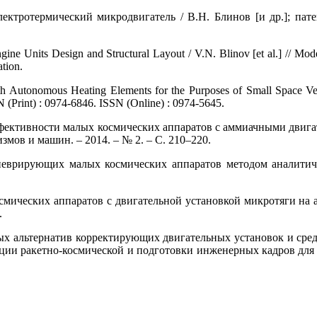
ктротермический микродвигатель / В.Н. Блинов [и др.]; патен
ine Units Design and Structural Layout / V.N. Blinov [et al.] // Mo
tion.
ith Autonomous Heating Elements for the Purposes of Small Space Vehi
 (Print) : 0974-6846. ISSN (Online) : 0974-5645.
эффективности малых космических аппаратов с аммиачными двига
змов и машин. – 2014. – № 2. – С. 210–220.
неврирующих малых космических аппаратов методом аналитичес
ических аппаратов с двигательной установкой микротяги на амм
.
ых альтернатив корректирующих двигательных установок и сред
ции ракетно-космической и подготовки инженерных кадров для а