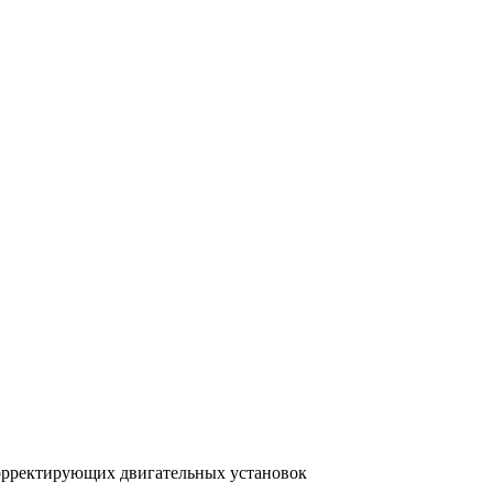
Входит в Перечень ВАК
орректирующих двигательных установок