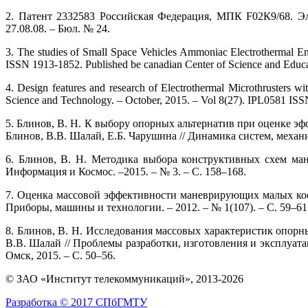
2. Патент 2332583 Российская Федерация, МПК F02К9/68. Эле
27.08.08. – Бюл. № 24.
3. The studies of Small Space Vehicles Ammoniac Electrothermal Eng
ISSN 1913-1852. Published be canadian Center of Science and Educa
4. Design features and research of Electrothermal Microthrusters w
Science and Technology. – October, 2015. – Vol 8(27). IPL0581 ISSN
5. Блинов, В. Н. К выбору опорных альтернатив при оценке 
Блинов, В.В. Шалай, Е.Б. Чарушина // Динамика систем, механи
6. Блинов, В. Н. Методика выбора конструктивных схем ма
Информация и Космос. –2015. – № 3. – С. 158–168.
7. Оценка массовой эффективности маневрирующих малых косм
Приборы, машины и технологии. – 2012. – № 1(107). – С. 59–61
8. Блинов, В. Н. Исследования массовых характеристик опорн
В.В. Шалай // Проблемы разработки, изготовления и эксплуата
Омск, 2015. – С. 50–56.
© ЗАО «Институт телекоммуникаций», 2013-2026
Разработка © 2017 СПбГМТУ