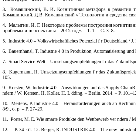
3. Комашинский, В. И. Когнитивная метафора в развитии т
Комашинский, Д.В. Комашинский // Технологии и средства связи
4. Малыгин, И. Г. Некоторые проблемы построения когнитивн
проблемы и перспективы – 2015 год». – Т. 1. – С. 3–8.
5. Industrie 4.0 – Volkswirtschaftliches Potenzial f r Deutschland / J. 
6. Bauernhansl, T. Industrie 4.0 in Produktion, Automatisierung un
7. Smart Service Welt – Umsetzungsempfehlungen f r das Zukunftsprojek
8. Kagermann, H. Umsetzungsempfehlungen f r das Zukunftsprojekt In
105.
9. Kersten, W. Industrie 4.0 – Auswirkungen auf das Supply ChainRis
ndern / W. Kersten, H. Koller, H. L dding. – Berlin, 2014. – P. 101–1
10. Mertens, P. Industrie 4.0 – Herausforderungen auch an Rechnungsw
8/9., o. p. – P. 27–29.
11. Porter, M. E. Wie smarte Produkte den Wettbewerb ver ndern / M
12. – P. 34–61. 12. Berger, R. INDUSTRIE 4.0 – The new industrial 