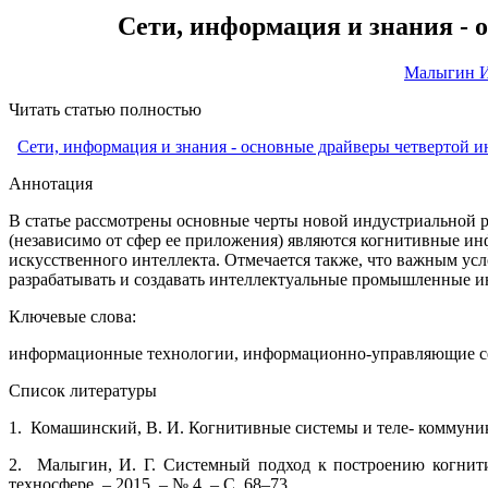
Сети, информация и знания - 
Малыгин И.
Читать статью полностью
Сети, информация и знания - основные драйверы четвертой ин
Аннотация
В статье рассмотрены основные черты новой индустриальной 
(независимо от сфер ее приложения) являются когнитивные и
искусственного интеллекта. Отмечается также, что важным у
разрабатывать и создавать интеллектуальные промышленные 
Ключевые слова:
информационные технологии, информационно-управляющие сети
Список литературы
1. Комашинский, В. И. Когнитивные системы и теле- коммуникац
2. Малыгин, И. Г. Системный подход к построению когнити
техносфере. – 2015. – № 4. – С. 68–73.