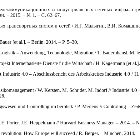
елекоммуникационных и индустриальных сетевых инфра- стру
. – 2015. – № 1. – С. 62–67.
ых транспортных систем и сетей / И.Г. Малыгин, В.И. Комашин
Bauer [et al.]. – Berlin, 2014. – P. 5–30.
d Logistik – Anwendung, Technologie, Migration / T. Bauernhansl, M. 
t Internetbasierte Dienste f r die Wirtschaft / H. Kagermann [et al.].
dustrie 4.0 – Abschlussbericht des Arbeitskreises Industrie 4.0 / H.
ikomanagement / W. Kersten, M. Schr der, M. Indorf // Industrie 4.0 –
26.
esen und Controlling im berblick / P. Mertens // Controlling – Zeitsc
.E. Porter, J.E. Heppelmann // Harvard Business Manager. – 2014. – N
revolution: How Europe will succeed / R. Berger. – M nchen, 2014. – 