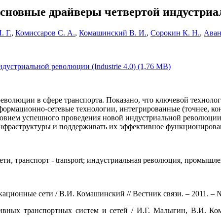
основные драйверы четвертой индустриаль
 Г.
,
Комиссаров С. А.
,
Комашинский В. И.
,
Сорокин К. Н.
,
Аван
дустриальной революции (Industrie 4.0) (1,76 MB)
революции в сфере транспорта. Показано, что ключевой технол
нформационно-сетевые технологии, интегрированные (точнее, к
словием успешного проведения новой индустриальной революции
инфраструктуры и поддерживать их эффективное функционирова
, транспорт - transport; индустриальная революция, промышл
ионные сети / В.И. Комашинский // Вестник связи. – 2011. – № 
вных транспортных систем и сетей / И.Г. Малыгин, В.И. Ко