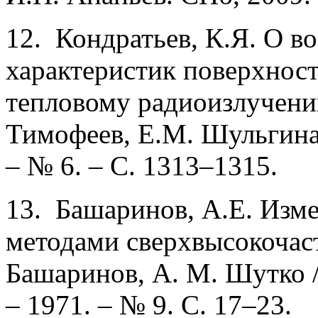
12. Кондратьев, К.Я. О в
характеристик поверхност
тепловому радиоизлучени
Тимофеев, Е.М. Шульгина 
– № 6. – С. 1313–1315.
13. Башаринов, А.Е. Изм
методами сверхвысокочаст
Башаринов, A. М. Шутко /
– 1971. – № 9. С. 17–23.