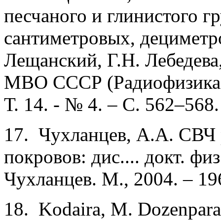
песчаного и глинистого гр
сантиметровых, дециметр
Лещанский, Г.Н. Лебедева
МВО СССР (Радиофизика). 
Т. 14. - № 4. – С. 562–568.
17. Чухланцев, А.А. СВЧ
покровов: дис.... докт. физ
Чухланцев. М., 2004. – 196
18. Kodaira, М. Dozenpara