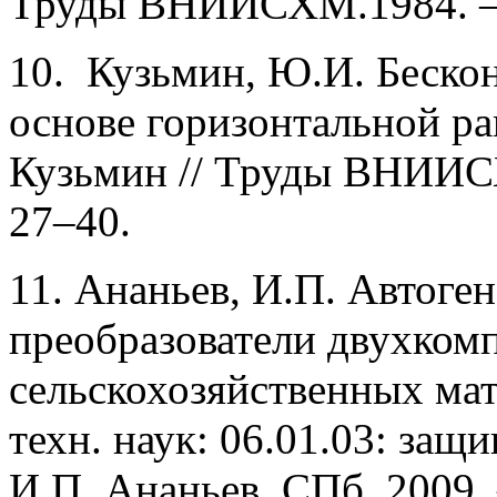
Труды ВНИИСХМ.1984. – В
10. Кузьмин, Ю.И. Беско
основе горизонтальной р
Кузьмин // Труды ВНИИСХМ
27–40.
11. Ананьев, И.П. Автоге
преобразователи двухком
сельскохозяйственных мате
техн. наук: 06.01.03: защи
И.П. Ананьев. СПб, 2009. 