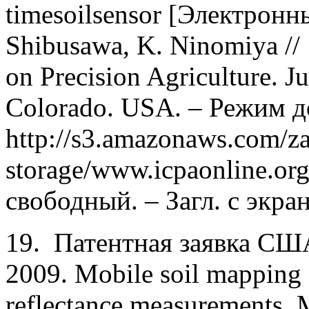
timesoilsensor [Электронны
Shibusawa, K. Ninomiya // 
on Precision Agriculture. J
Colorado. USA. – Режим д
http://s3.amazonaws.com/z
storage/www.icpaonline.or
свободный. – Загл. с экран
19. Патентная заявка США
2009. Mobile soil mapping s
reflectance measurements