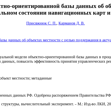
ктно-ориентированной базы данных об об
альном состоянии навигационных карт и
Присяжнюк С. П.
,
Карманов Д. В.
азы данных об объектах местности с целью поддержания в акту
птуальной модели объектно-ориентированной базы данных в про
и данных, повысить эффективность принятия управленческих р
 объект местности; метаданные
венных данных РФ. Одобрена распоряжением Правительства РФ о
–
, структу­ры, вычислительный эксперимент.
М.: Изд-во ЛКИ, 20