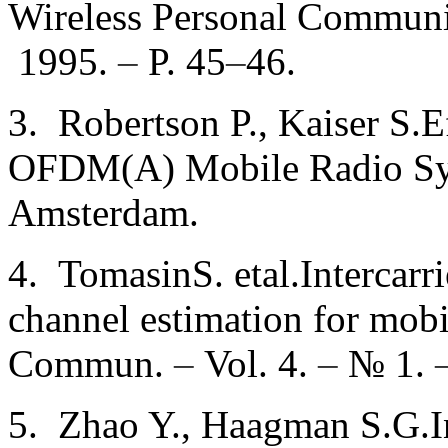
Wireless Personal Communi
1995.
–
P. 45
–
46.
3. Robertson P., Kaiser S.E
OFDM(A) Mobile Radio Sys
Amsterdam.
4. TomasinS. etal.Intercarri
channel estimation for mob
Commun.
–
Vol. 4.
–
№ 1.
5. Zhao Y., Haagman S.G.Int