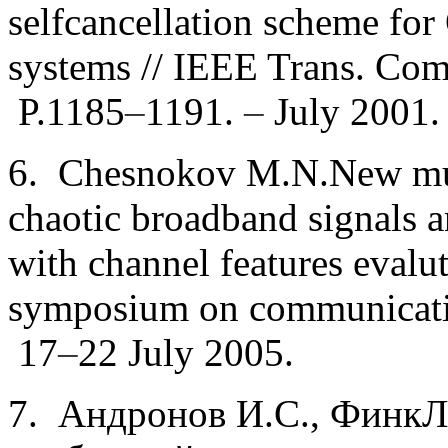
selfcancellation scheme f
systems // IEEE Trans. C
P.1185
–
1191.
–
July 2001.
6. Chesnokov M.N.New mul
chaotic broadband signals a
with channel features evalut
symposium on communicatio
17
–
22 July 2005.
7. Андронов И.С., ФинкЛ